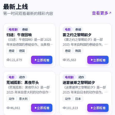
最新上线
查看更多
第一时间观看最新的精彩内容
2025
2025
7.8
96分钟
9.1
148分钟
电视剧
悬疑
电影
悬疑
归途：午夜回响
雾之约之黎明前夕
《归途：午夜回响》是一部 2025
《雾之约之黎明前夕》是一部
年来自德国的悬疑佳作。当真相
2025 年来自韩国的悬疑佳作。一
只剩一线之隔，一段尘封多年的
段被尘封多年的往事，一群孤独
悬疑
德国
悬疑
韩国
往事被缓缓揭开。兼具商业类型
的旅人在终点的小酒馆相遇。兼
片的爽感与艺术片的余韵，影迷
具商业类型片的爽感与艺术片的
121,879
35,663
立即观看
立即观看
不容错过。
余韵，影迷不容错过。
2025
2025
7.2
124分钟
6.5
119分钟
电影
动作
电视剧
动作
荒城孤影：黑夜尽头
迷雾彼岸之黎明前夕
《荒城孤影：黑夜尽头》是一部
《迷雾彼岸之黎明前夕》是一部
2025 年来自意大利的动作佳作。
2025 年来自日本的动作佳作。当
一艘货轮深夜驶入未知海域，一
真相只剩一线之隔，一个普通人
动作
意大利
动作
日本
封匿名信打乱了原本平静的生
意外卷入了跨国阴谋的中心。兼
活。镜头语言细腻动人，配乐与
具商业类型片的爽感与艺术片的
46,882
181,823
立即观看
立即观看
画面相得益彰，影迷不容错过。
余韵，影迷不容错过。
2025
2025