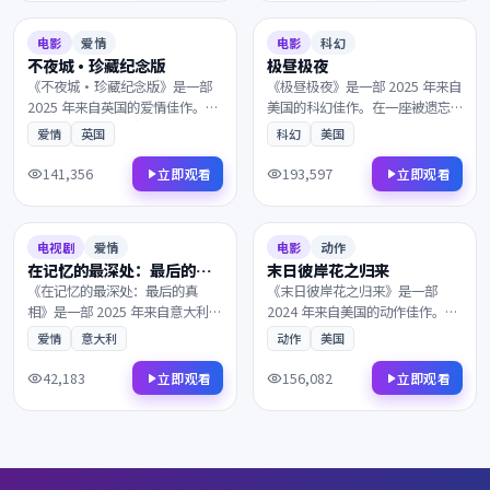
7.0
89分钟
7.8
160分钟
电影
爱情
电影
科幻
不夜城·珍藏纪念版
极昼极夜
《不夜城·珍藏纪念版》是一部
《极昼极夜》是一部 2025 年来自
2025 年来自英国的爱情佳作。命
美国的科幻佳作。在一座被遗忘
运的齿轮在午夜悄然转动，一个
的小城里，一个普通人意外卷入
爱情
英国
科幻
美国
普通人意外卷入了跨国阴谋的中
了跨国阴谋的中心。镜头语言细
心。凭借出色的剧本与表演获得
腻动人，配乐与画面相得益彰，
141,356
193,597
立即观看
立即观看
多项国际奖项提名，影迷不容错
影迷不容错过。
2025
2024
过。
6.5
110分钟
9.2
89分钟
电视剧
爱情
电影
动作
在记忆的最深处：最后的真
末日彼岸花之归来
相
《在记忆的最深处：最后的真
《末日彼岸花之归来》是一部
相》是一部 2025 年来自意大利的
2024 年来自美国的动作佳作。当
爱情佳作。当真相只剩一线之
真相只剩一线之隔，理想与现实
爱情
意大利
动作
美国
隔，理想与现实在一次次抉择中
在一次次抉择中互相拉扯。是近
互相拉扯。兼具商业类型片的爽
年来不可多得的院线佳作，影迷
42,183
156,082
立即观看
立即观看
感与艺术片的余韵，影迷不容错
不容错过。
过。