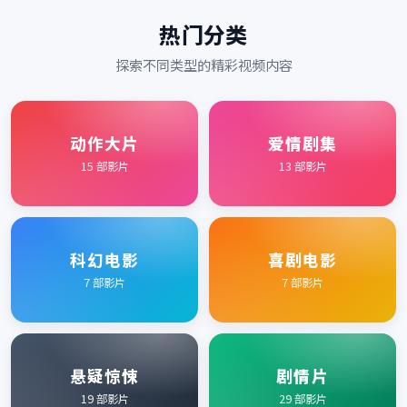
热门分类
探索不同类型的精彩视频内容
动作大片
爱情剧集
15
部影片
13
部影片
科幻电影
喜剧电影
7
部影片
7
部影片
悬疑惊悚
剧情片
19
部影片
29
部影片