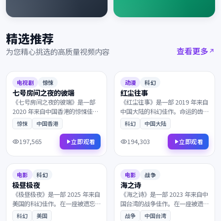
精选推荐
查看更多
为您精心挑选的高质量视频内容
2020
2019
7.0
91分钟
6.5
155分钟
电视剧
惊悚
动漫
科幻
七号房间之夜的彼端
红尘往事
《七号房间之夜的彼端》是一部
《红尘往事》是一部 2019 年来自
2020 年来自中国香港的惊悚佳
中国大陆的科幻佳作。命运的齿
作。当现实与回忆的界限渐渐模
轮在午夜悄然转动，一封匿名信
惊悚
中国香港
科幻
中国大陆
糊，一群孤独的旅人在终点的小
打乱了原本平静的生活。镜头语
酒馆相遇。镜头语言细腻动人，
言细腻动人，配乐与画面相得益
197,565
194,303
立即观看
立即观看
配乐与画面相得益彰，影迷不容
彰，影迷不容错过。
2025
2023
错过。
7.8
160分钟
8.3
97分钟
电影
科幻
电影
战争
极昼极夜
海之诗
《极昼极夜》是一部 2025 年来自
《海之诗》是一部 2023 年来自中
美国的科幻佳作。在一座被遗忘
国台湾的战争佳作。在一座被遗
的小城里，一个普通人意外卷入
忘的小城里，一群孤独的旅人在
科幻
美国
战争
中国台湾