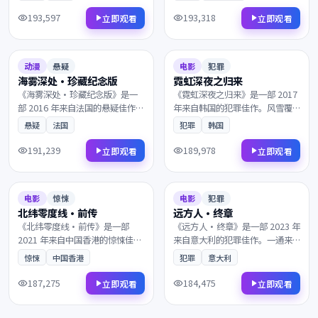
了跨国阴谋的中心。镜头语言细
终点的小酒馆相遇。凭借出色的
腻动人，配乐与画面相得益彰，
剧本与表演获得多项国际奖项提
193,597
193,318
立即观看
立即观看
影迷不容错过。
名，影迷不容错过。
2016
2017
8.0
148分钟
7.4
157分钟
动漫
悬疑
电影
犯罪
海雾深处·珍藏纪念版
霓虹深夜之归来
《海雾深处·珍藏纪念版》是一
《霓虹深夜之归来》是一部 2017
部 2016 年来自法国的悬疑佳作。
年来自韩国的犯罪佳作。风雪覆
在二战末期的欧洲战场，一段尘
盖了北纬零度的边境，理想与现
悬疑
法国
犯罪
韩国
封多年的往事被缓缓揭开。镜头
实在一次次抉择中互相拉扯。叙
语言细腻动人，配乐与画面相得
事节奏张弛有度，演员表演收放
191,239
189,978
立即观看
立即观看
益彰，影迷不容错过。
自如，影迷不容错过。
2021
2023
8.3
163分钟
7.4
93分钟
电影
惊悚
电影
犯罪
北纬零度线·前传
远方人·终章
《北纬零度线·前传》是一部
《远方人·终章》是一部 2023 年
2021 年来自中国香港的惊悚佳
来自意大利的犯罪佳作。一通来
作。当真相只剩一线之隔，一段
自陌生人的电话打破了平静，一
惊悚
中国香港
犯罪
意大利
隐忍多年的爱意终于得以释放。
封匿名信打乱了原本平静的生
剧情反转令人回味，情感层次饱
活。是近年来不可多得的院线佳
187,275
184,475
立即观看
立即观看
满深刻，影迷不容错过。
作，影迷不容错过。